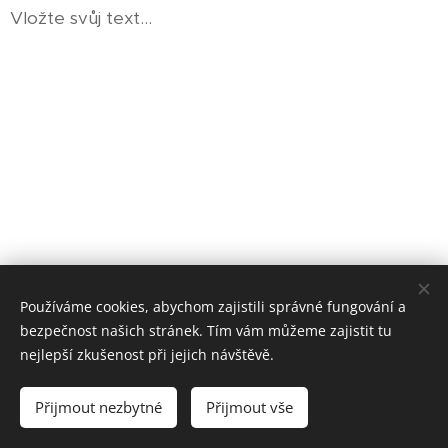
Vložte svůj text...
Používáme cookies, abychom zajistili správné fungování a
bezpečnost našich stránek. Tím vám můžeme zajistit tu
nejlepší zkušenost při jejich návštěvě.
© 2025 Centrum pro výcvik psů Alfa
.
Všechna práva
vyhrazena.
Přijmout nezbytné
Přijmout vše
Vytvořeno službou
Webnode
Cookies