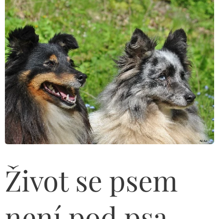
Život se psem
není pod psa