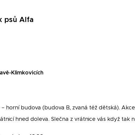
 psů Alfa
avě-Klimkovicích
 – horní budova (budova B, zvaná též dětská). Akce
vrátnicí hned doleva. Slečna z vrátnice vás když tak 