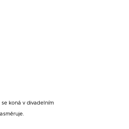
 se koná v divadelním
nasměruje.