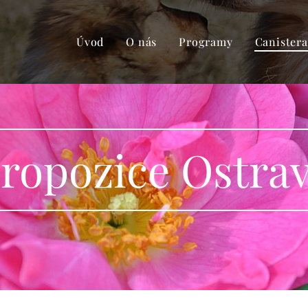
Úvod
O nás
Programy
Canistera
ropozice Ostra