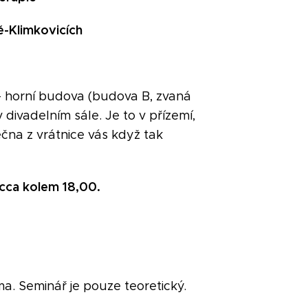
ě-Klimkovicích
– horní budova (budova B, zvaná
 divadelním sále. Je to v přízemí,
ečna z vrátnice vás když tak
 cca kolem 18,00.
ma. Seminář je pouze teoretický.