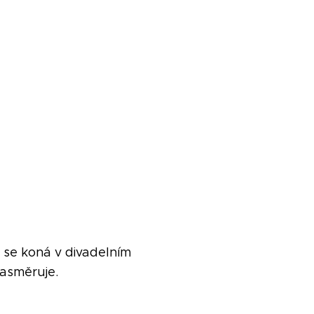
 se koná v divadelním
nasměruje.