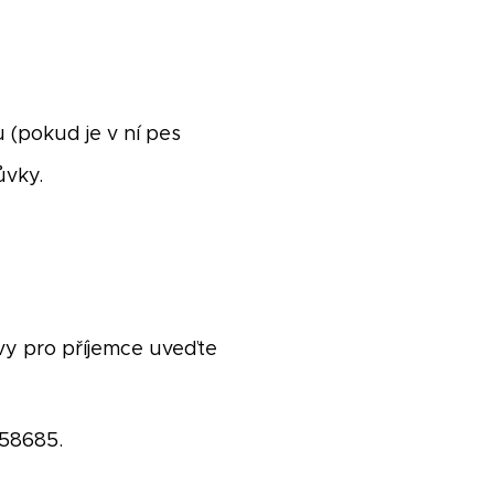
 (pokud je v ní pes
ůvky.
vy pro příjemce uveďte
2658685.