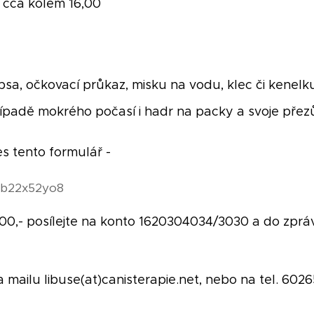
í cca kolem 16,00
psa, očkovací průkaz, misku na vodu, klec či kenelku
ípadě mokrého počasí i hadr na packy a svoje přez
s tento formulář -
Zkb22x52yo8
00,- posílejte na konto 1620304034/3030 a do zprá
a mailu libuse(at)canisterapie.net, nebo na tel. 60