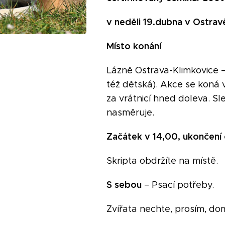
v neděli 19.dubna v Ostrav
Míst
o
konání
Lázně Ostrava-Klimkovice 
též dětská). Akce se koná v
za vrátnicí hned doleva. Sl
nasměruje.
Začátek v 14,00, ukončení
Skripta obdržíte na místě.
S sebou
– Psací potřeby.
Zvířata nechte, prosím, do