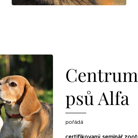
Centrum 
psů Alfa
pořádá
certifikovaný seminář zoot