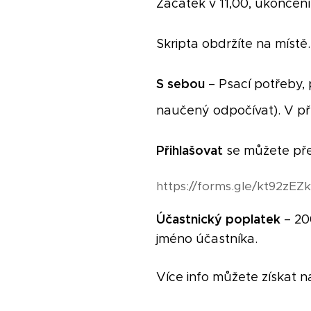
Začátek v 11,00, ukončen
Skripta obdržíte na místě.
S sebou
– Psací potřeby, 
naučený odpočívat). V př
Přihlašovat
se můžete pře
https://forms.gle/kt92zE
Účastnický poplatek
– 20
jméno účastníka.
Více info můžete získat n