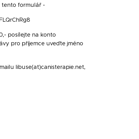
tento formulář -
Z5FLQrChRg8
,- posílejte na konto
ávy pro příjemce uveďte jméno
mailu libuse(at)canisterapie.net,