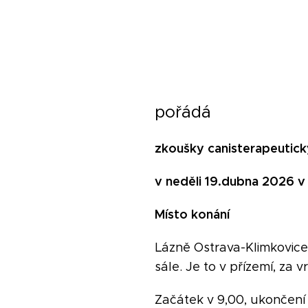
pořádá
zkoušky canisterapeutick
v
neděli 19.dubna
20
2
6
v
Míst
o
konání
Lázně Ostrava-Klimkovice
sále. Je to v přízemí, za 
Začátek v 9,00, ukončení