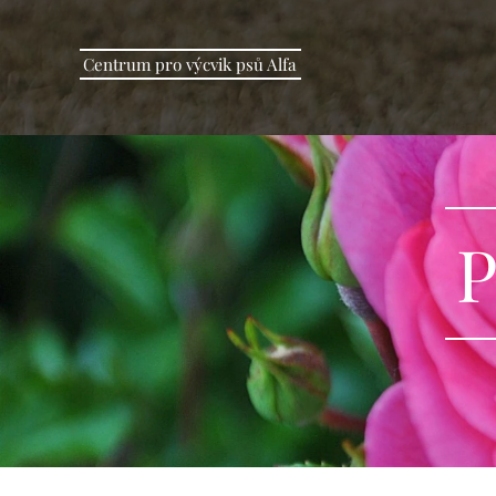
Centrum pro výcvik psů Alfa
P