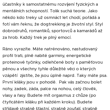
účastníky k samostatnému rozvíjení fyzických a
mentálních schopností. Tolik suchá teorie. Jako
někdo kdo treky už osmnáct let chodí, pořádá a
fotí vám řeknu, že dogtrekking je životní styl. Styl
dobrodruhů, romantiků, sportovců a kamarádů až
za hrob. Každý trek je plný emocí.
Ráno vyrazíte. Máte natrénováno, nastudovaný
profil trati, plně nabité garminy, energetické
proteinové tyčinky, odlehčené boty s paměťovou
pěnou a všechny tyhle důležité věci o kterých
vzápětí zjistíte, že jsou úplně naprd. Taky máte psa.
První kiláky jsou v pohodě. Pak vás začnou bolet
nohy, zadek, záda, palce na nohou, celý člověk,
vlasy a řasy. Budete mít orgasmus z chůze (po
čtyřicátém kiláku při každém kroku). Budete
střídavě strašně šťastní, strašně zoufalí, strašně