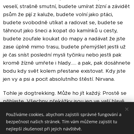
veselí, strašně smutní, budete umírat žízní a závidět
psům že pijí z kaluže, budete volní jako ptáci,
budete svobodně utíkat a radovat se, budete se
táhnout jako šneci a kopat do kamínků u cesty,
budete zoufale koukat do mapy a nadávat že jste
zase úplně mimo trasu, budete přemýšlet jestli už
je čas sníst poslední mysli tyčinku nebo jestli pak
kromě žízně umřete i hlady..... a pak, pak dosáhnete
bodu kdy svět kolem přestane existovat. Kdy jste
jen vy a psi a pocit absolutního štěstí. Nirvana.
Tohle je dogtrekking. Může ho jít každý. Prostě se
přihlaste. Všechny překážky jsou jen ve vaší hlavě.
Používáme cookies, abychom zajistili správné fungování a
bezpečnost našich stránek. Tím vám můžeme zajistit tu
nejlepší zkušenost při jejich návštěvě.
© 2025 Centrum pro výcvik psů Alfa
.
Všechna práva