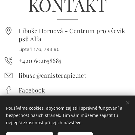
KONTAKT
Libuše Hornová - Centrum pro výcvik
psů Alfa
Liptaň 176, 793 96
+420 602658685
libuse@canisterapie.net
Facebook
Používáme cookies, abychom zajistili správné fungování a
bezpečnost našich stránek. Tím vám můžeme zajistit tu
nejlepší zkušenost při jejich návštěvě.
© 2025 Centrum pro výcvik psů Alfa
.
Všechna práva
vyhrazena.