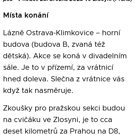
Míst
a
konání
Lázně Ostrava-Klimkovice – horní
budova (budova B, zvaná též
dětská). Akce se koná v divadelním
sále. Je to v přízemí, za vrátnicí
hned doleva. Slečna z vrátnice vás
když tak nasměruje.
Zkoušky pro pražskou sekci budou
na cvičáku ve Zlosyni, je to cca
deset kilometrů za Prahou na D8,