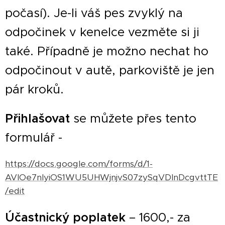
počasí). Je-li váš pes zvyklý na
odpočinek v kenelce vezměte si ji
také. Případně je možno nechat ho
odpočinout v autě, parkoviště je jen
pár kroků.
Přihlašovat
se můžete přes tento
formulář -
https://docs.google.com/forms/d/1-
AVIOe7nlyiOS1WU5UHWjnjvS07zySqVDInDcgvttTE
/edit
Účastnický poplatek
– 1600,- za