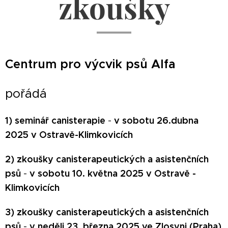
zkoušky
Centrum pro výcvik psů Alfa
pořádá
1) seminář canisterapie
v sobotu 26.dubna
-
2025 v Ostravě-Klimkovicích
2) zkoušky canisterapeutických a asistenčních
psů
v sobotu 10. května 2025 v Ostravě -
-
Klimkovicích
3) zkoušky canisterapeutických a asistenčních
psů
v neděli 23. března 2025 ve Zlosyni (Praha)
-