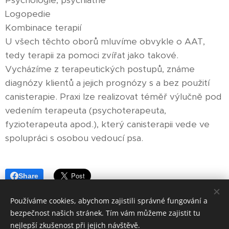
Psychologie, psychiatrie
Logopedie
Kombinace terapií
U všech těchto oborů mluvíme obvykle o AAT,
tedy terapii za pomoci zvířat jako takové.
Vycházíme z terapeutických postupů, známe
diagnózy klientů a jejich prognózy s a bez použití
canisterapie. Praxi lze realizovat téměř výlučně pod
vedením terapeuta (psychoterapeuta,
fyzioterapeuta apod.), který canisterapii vede ve
spolupráci s osobou vedoucí psa.
Share
Používáme cookies, abychom zajistili správné fungování a
bezpečnost našich stránek. Tím vám můžeme zajistit tu
nejlepší zkušenost při jejich návštěvě.